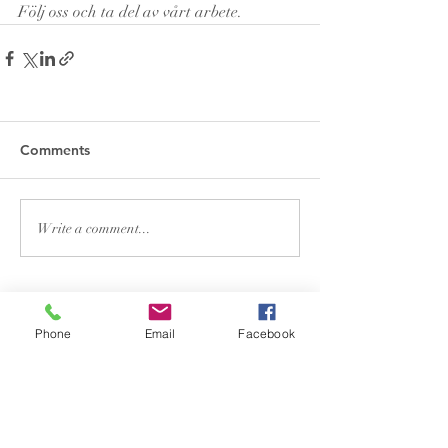
Följ oss och ta del av vårt arbete.
Comments
Write a comment...
Kulturinitiativet
Phone
Email
Facebook
Org nummer:
802519-4500
info@kulturinitiativet.org